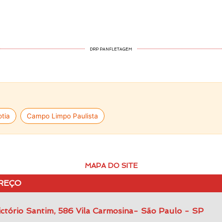
DRP PANFLETAGEM
tia
Campo Limpo Paulista
MAPA DO SITE
REÇO
ctório Santim, 586 Vila Carmosina- São Paulo - SP