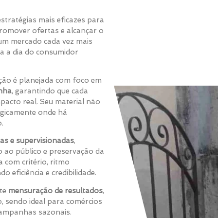
stratégias mais eficazes para
romover ofertas e alcançar o
m um mercado cada vez mais
ia a dia do consumidor
uição é planejada com foco em
anha
, garantindo que cada
pacto real. Seu material não
tegicamente onde há
.
das e supervisionadas
,
o ao público e preservação da
com critério, ritmo
 eficiência e credibilidade.
ite
mensuração de resultados
,
o, sendo ideal para comércios
campanhas sazonais.