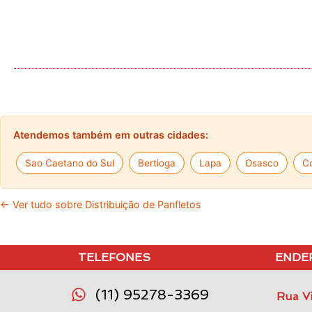
Atendemos também em outras cidades:
Sao Caetano do Sul
Bertioga
Lapa
Osasco
Co
← Ver tudo sobre Distribuição de Panfletos
TELEFONES
ENDE
(11) 95278-3369
Rua Vi