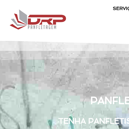
SERVI
PANFL
TENHA PANFLETI