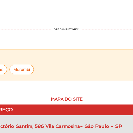
DRP PANFLETAGEM
as
Morumbi
MAPA DO SITE
REÇO
ctório Santim, 586 Vila Carmosina- São Paulo - SP