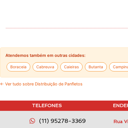
Atendemos também em outras cidades:
Boraceia
Cabreuva
Caieiras
Butanta
Campin
← Ver tudo sobre Distribuição de Panfletos
TELEFONES
ENDE
(11) 95278-3369
Rua Vi