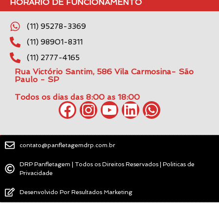
HORÁRIO DE FUNCIONAMENTO
(11) 95278-3369
(11) 98901-8311
(11) 2777-4165
Rua Victório Santim, 586 Vila Carmosina- São
Paulo - SP
Todos os dias das 8:00 as 18:00
contato@panfletagemdrp.com.br
DRP Panfletagem | Todos os Direitos Reservados | Politicas de
Privacidade
Desenvolvido Por Resultados Marketing