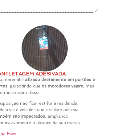
ANFLETAGEM ADESIVADA
u material é
afixado diretamente em portões e
rtas
, garantindo que
os moradores vejam
, mas
do muito além disso.
exposição não fica restrita à residência.
destres e veículos que circulam pela via
mbém são impactados
, ampliando
gnificativamente o alcance da sua marca.
iba Mais …