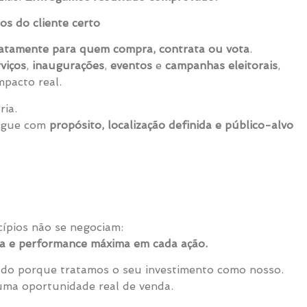
s do cliente certo
atamente para quem compra, contrata ou vota
.
viços
,
inaugurações
,
eventos
e
campanhas eleitorais
,
mpacto real.
ria.
regue com
propósito, localização definida e público-alvo
ncípios não se negociam:
a e performance máxima em cada ação.
do porque tratamos o seu investimento como nosso.
uma oportunidade real de venda.