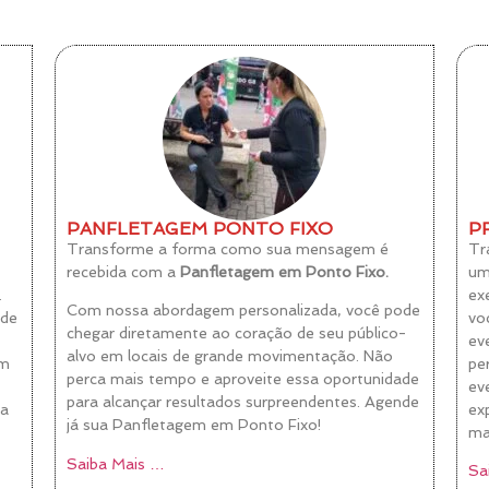
PANFLETAGEM PONTO FIXO
P
Transforme a forma como sua mensagem é
Tr
recebida com a
Panfletagem em Ponto Fixo.
u
.
ex
Com nossa abordagem personalizada, você pode
ode
vo
chegar diretamente ao coração de seu público-
ev
alvo em locais de grande movimentação. Não
em
pe
perca mais tempo e aproveite essa oportunidade
ev
para alcançar resultados surpreendentes. Agende
ra
ex
já sua Panfletagem em Ponto Fixo!
ma
Saiba Mais …
Sa