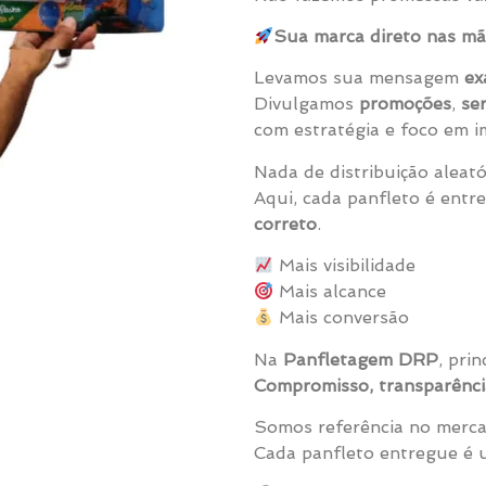
Sua marca direto nas mão
Levamos sua mensagem
ex
Divulgamos
promoções
,
ser
com estratégia e foco em i
Nada de distribuição aleató
Aqui, cada panfleto é ent
correto
.
Mais visibilidade
Mais alcance
Mais conversão
Na
Panfletagem DRP
, pri
Compromisso, transparênci
Somos referência no merca
Cada panfleto entregue é 