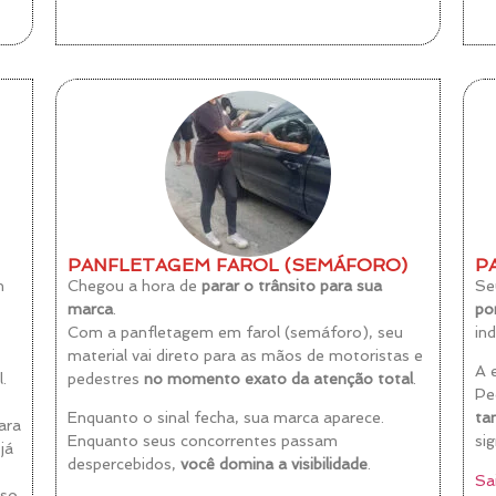
PANFLETAGEM FAROL (SEMÁFORO)
P
m
Chegou a hora de
parar o trânsito para sua
Se
marca
.
po
Com a panfletagem em farol (semáforo), seu
in
material vai direto para as mãos de motoristas e
A 
.
pedestres
no momento exato da atenção total
.
Pe
Enquanto o sinal fecha, sua marca aparece.
ta
ara
Enquanto seus concorrentes passam
si
já
despercebidos,
você domina a visibilidade
.
Sa
sso