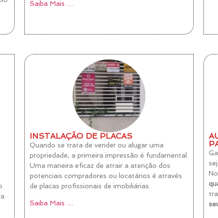
Saiba Mais …
INSTALAÇÃO DE PLACAS
A
P
Quando se trata de vender ou alugar uma
Ga
propriedade, a primeira impressão é fundamental.
se
Uma maneira eficaz de atrair a atenção dos
No
potenciais compradores ou locatários é através
qu
o
de placas profissionais de imobiliárias.
tr
ra
Saiba Mais …
se