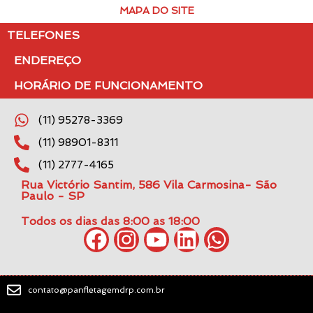
MAPA DO SITE
TELEFONES
ENDEREÇO
HORÁRIO DE FUNCIONAMENTO
(11) 95278-3369
(11) 98901-8311
(11) 2777-4165
Rua Victório Santim, 586 Vila Carmosina- São
Paulo - SP
Todos os dias das 8:00 as 18:00
contato@panfletagemdrp.com.br