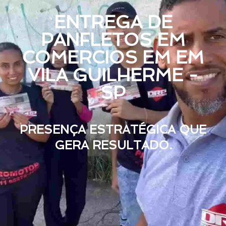
ENTREGA DE
PANFLETOS EM
COMERCIOS EM EM
VILA GUILHERME -
SP
PRESENÇA ESTRATÉGICA QUE
GERA RESULTADO.