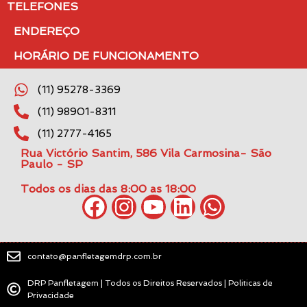
TELEFONES
ENDEREÇO
HORÁRIO DE FUNCIONAMENTO
(11) 95278-3369
(11) 98901-8311
(11) 2777-4165
Rua Victório Santim, 586 Vila Carmosina- São
Paulo - SP
Todos os dias das 8:00 as 18:00
contato@panfletagemdrp.com.br
DRP Panfletagem | Todos os Direitos Reservados | Politicas de
Privacidade