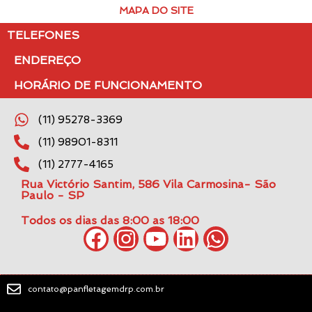
MAPA DO SITE
TELEFONES
ENDEREÇO
HORÁRIO DE FUNCIONAMENTO
(11) 95278-3369
(11) 98901-8311
(11) 2777-4165
Rua Victório Santim, 586 Vila Carmosina- São
Paulo - SP
Todos os dias das 8:00 as 18:00
contato@panfletagemdrp.com.br