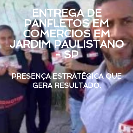
ENTREGA DE
PANFLETOS EM
COMERCIOS EM
JARDIM PAULISTANO
- SP
PRESENÇA ESTRATÉGICA QUE
GERA RESULTADO.