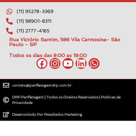
(11) 95278-3369
(11) 98901-8311
(11) 2777-4165
Rua Victório Santim, 586 Vila Carmosina- São
Paulo - SP
Todos os dias das 8:00 as 18:00
contato@panfletagemdrp.com.br
DRP Panfletagem | Todos os Direitos Reservados | Politicas de
Privacidade
Desenvolvido Por Resultados Marketing