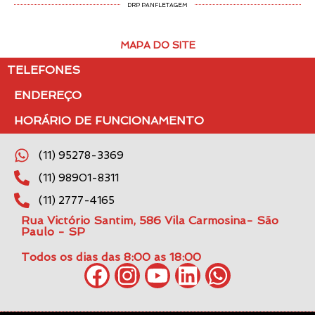
DRP PANFLETAGEM
MAPA DO SITE
TELEFONES
ENDEREÇO
HORÁRIO DE FUNCIONAMENTO
(11) 95278-3369
(11) 98901-8311
(11) 2777-4165
Rua Victório Santim, 586 Vila Carmosina- São
Paulo - SP
Todos os dias das 8:00 as 18:00