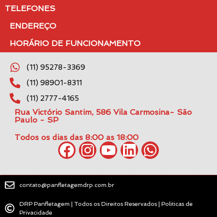
TELEFONES
ENDEREÇO
HORÁRIO DE FUNCIONAMENTO
(11) 95278-3369
(11) 98901-8311
(11) 2777-4165
Rua Victório Santim, 586 Vila Carmosina- São
Paulo - SP
Todos os dias das 8:00 as 18:00
contato@panfletagemdrp.com.br
DRP Panfletagem | Todos os Direitos Reservados | Politicas de
Privacidade