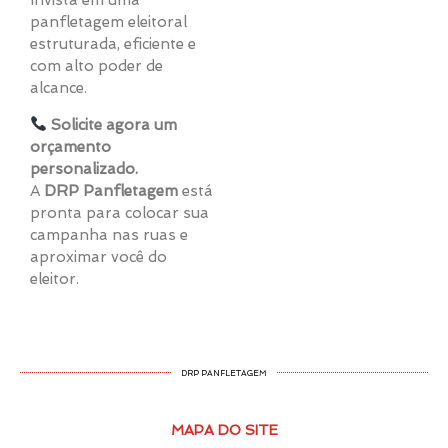
Invista em uma
panfletagem eleitoral
estruturada, eficiente e
com alto poder de
alcance.
Solicite agora um
orçamento
personalizado.
A
DRP Panfletagem
está
pronta para colocar sua
campanha nas ruas e
aproximar você do
eleitor.
DRP PANFLETAGEM
MAPA DO SITE