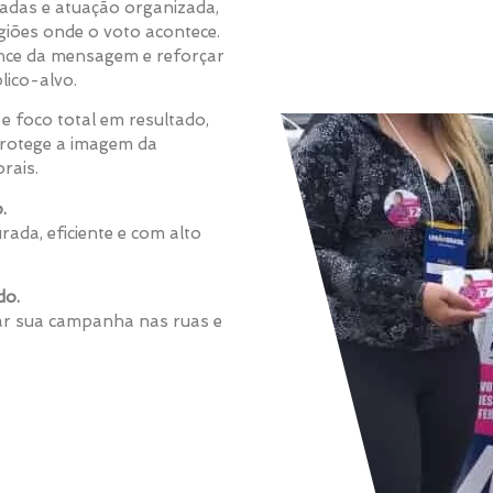
nadas e atuação organizada,
giões onde o voto acontece.
nce da mensagem e reforçar
lico-alvo.
e foco total em resultado,
protege a imagem da
rais.
.
rada, eficiente e com alto
do.
ar sua campanha nas ruas e