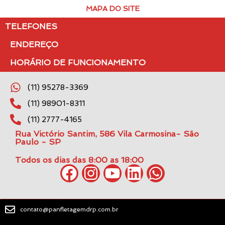
MAPA DO SITE
TELEFONES
ENDEREÇO
HORÁRIO DE FUNCIONAMENTO
(11) 95278-3369
(11) 98901-8311
(11) 2777-4165
Rua Victório Santim, 586 Vila Carmosina- São
Paulo - SP
Todos os dias das 8:00 as 18:00
contato@panfletagemdrp.com.br