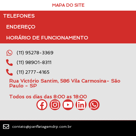
MAPA DO SITE
TELEFONES
ENDEREÇO
HORÁRIO DE FUNCIONAMENTO
(11) 95278-3369
(11) 98901-8311
(11) 2777-4165
Rua Victório Santim, 586 Vila Carmosina- São
Paulo - SP
Todos os dias das 8:00 as 18:00
contato@panfletagemdrp.com.br