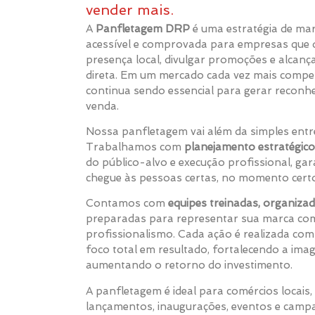
vender mais.
A
Panfletagem DRP
é uma estratégia de mark
acessível e comprovada para empresas que 
presença local, divulgar promoções e alcanç
direta. Em um mercado cada vez mais competi
continua sendo essencial para gerar reconh
venda.
Nossa panfletagem vai além da simples entre
Trabalhamos com
planejamento estratégico
do público-alvo e execução profissional, g
chegue às pessoas certas, no momento certo 
Contamos com
equipes treinadas, organiza
preparadas para representar sua marca com
profissionalismo. Cada ação é realizada com
foco total em resultado, fortalecendo a im
aumentando o retorno do investimento.
A panfletagem é ideal para comércios locais, 
lançamentos, inaugurações, eventos e camp