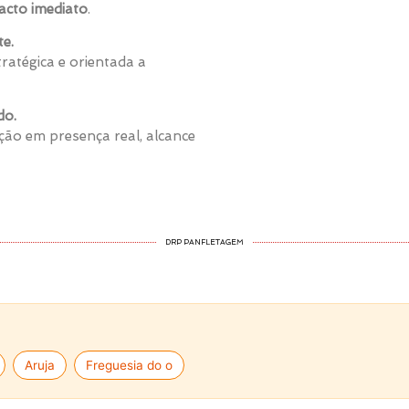
pacto imediato
.
te.
ratégica e orientada a
do.
ão em presença real, alcance
DRP PANFLETAGEM
Aruja
Freguesia do o