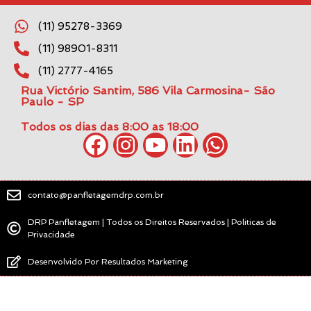
(11) 95278-3369
(11) 98901-8311
(11) 2777-4165
Rua Victório Santim, 586 Vila Carmosina- São
Paulo - SP
Todos os dias das 8:00 as 18:00
contato@panfletagemdrp.com.br
DRP Panfletagem | Todos os Direitos Reservados | Politicas de
Privacidade
Desenvolvido Por Resultados Marketing