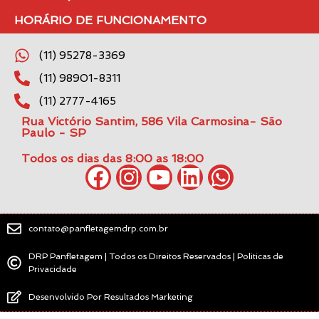
HORÁRIO DE FUNCIONAMENTO
(11) 95278-3369
(11) 98901-8311
(11) 2777-4165
Rua Victório Santim, 586 Vila Carmosina- São
Paulo - SP
Todos os dias das 8:00 as 18:00
contato@panfletagemdrp.com.br
DRP Panfletagem | Todos os Direitos Reservados | Politicas de
Privacidade
Desenvolvido Por Resultados Marketing