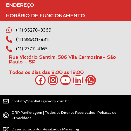
ENDEREÇO
HORÁRIO DE FUNCIONAMENTO
(11) 95278-3369
(11) 98901-8311
(11) 2777-4165
Rua Victório Santim, 586 Vila Carmosina- São
Paulo - SP
Todos os dias das 8:00 as 18:00
contato@panfletagemdrp.com.br
DRP Panfletagem | Todos os Direitos Reservados | Politicas de
Privacidade
Desenvolvido Por Resultados Marketing