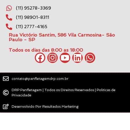
(11) 95278-3369
(11) 98901-8311
(11) 2777-4165
Rua Victório Santim, 586 Vila Carmosina- São
Paulo - SP
Todos os dias das 8:00 as 18:00
contato@panfletagemdrp.com.br
DRP Panfletagem | Todos os Direitos Reservados | Politicas de
Privacidade
Desenvolvido Por Resultados Marketing