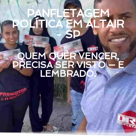
PANFLETAGEM
POLÍTICA EM ALTAIR
- SP
QUEM QUER VENCER,
PRECISA SER VISTO — E
LEMBRADO.