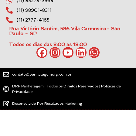
(11) 95278-3369
(11) 98901-8311
(11) 2777-4165
Rua Victório Santim, 586 Vila Carmosina- São
Paulo - SP
Todos os dias das 8:00 as 18:00
contato@panfletagemdrp.com.br
DRP Panfletagem | Todos os Direitos Reservados | Politicas de
Privacidade
Desenvolvido Por Resultados Marketing