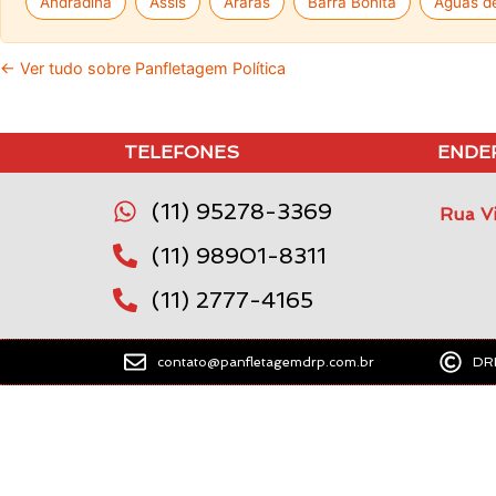
Andradina
Assis
Araras
Barra Bonita
Aguas de
← Ver tudo sobre Panfletagem Política
TELEFONES
ENDE
(11) 95278-3369
Rua Vi
(11) 98901-8311
(11) 2777-4165
contato@panfletagemdrp.com.br
DRP