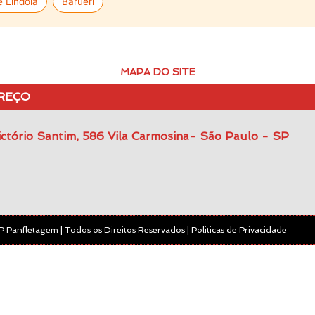
 Lindoia
Barueri
MAPA DO SITE
REÇO
ctório Santim, 586 Vila Carmosina- São Paulo - SP
 Panfletagem | Todos os Direitos Reservados | Politicas de Privacidade