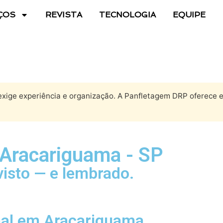
ÇOS
REVISTA
TECNOLOGIA
EQUIPE
xige experiência e organização. A Panfletagem DRP oferece eq
 Aracariguama - SP
visto — e lembrado.
onal em Araçariguama