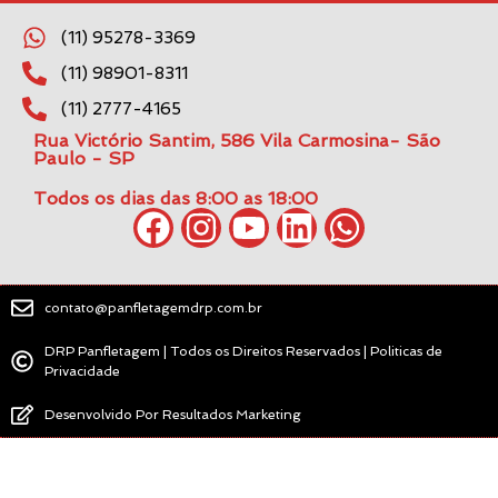
(11) 95278-3369
(11) 98901-8311
(11) 2777-4165
Rua Victório Santim, 586 Vila Carmosina- São
Paulo - SP
Todos os dias das 8:00 as 18:00
contato@panfletagemdrp.com.br
DRP Panfletagem | Todos os Direitos Reservados | Politicas de
Privacidade
Desenvolvido Por Resultados Marketing