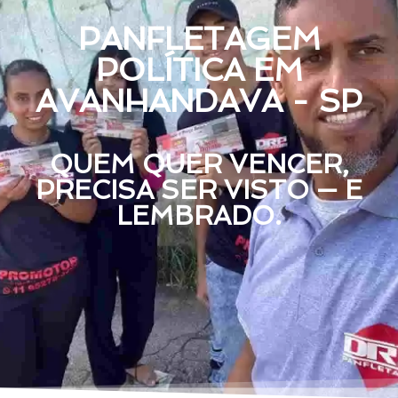
PANFLETAGEM
POLÍTICA EM
AVANHANDAVA - SP
QUEM QUER VENCER,
PRECISA SER VISTO — E
LEMBRADO.