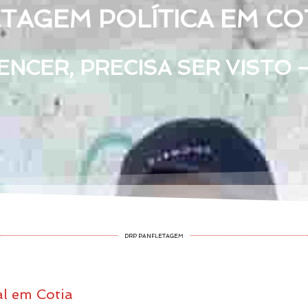
TAGEM POLÍTICA EM COT
NCER, PRECISA SER VISTO 
DRP PANFLETAGEM
al em Cotia