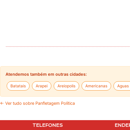
Atendemos também em outras cidades:
Batatais
Arapei
Areiopolis
Americanas
Aguas 
← Ver tudo sobre Panfletagem Política
TELEFONES
ENDE