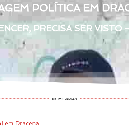
AGEM POLÍTICA EM DRAC
NCER, PRECISA SER VISTO 
DRP PANFLETAGEM
al em Dracena