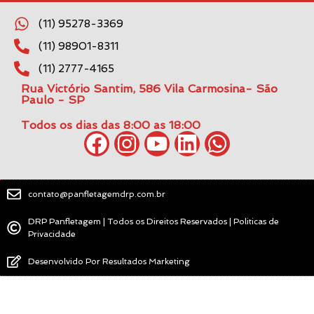
(11) 95278-3369
(11) 98901-8311
(11) 2777-4165
Rua Victório Santim, 586 Vila Carmosina- São
Paulo - SP
Todos os dias das 8:00 as 18:00
contato@panfletagemdrp.com.br
DRP Panfletagem | Todos os Direitos Reservados | Politicas de
Privacidade
Desenvolvido Por Resultados Marketing