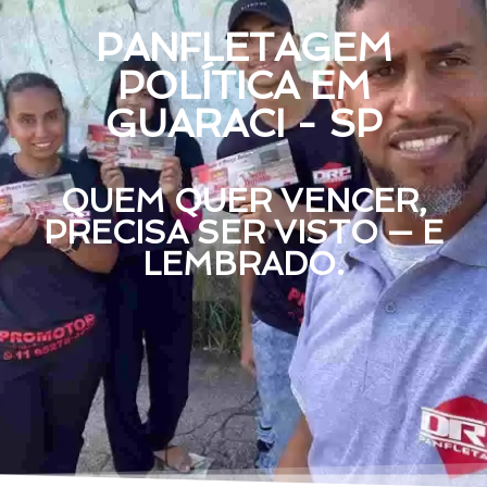
PANFLETAGEM
POLÍTICA EM
GUARACI - SP
QUEM QUER VENCER,
PRECISA SER VISTO — E
LEMBRADO.