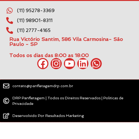
(11) 95278-3369
(11) 98901-8311
(11) 2777-4165
Rua Victório Santim, 586 Vila Carmosina- São
Paulo - SP
Todos os dias das 8:00 as 18:00
contato@panfletagemdrp.com.br
DRP Panfletagem | Todos os Direitos Reservados | Politicas de
Privacidade
Desenvolvido Por Resultados Marketing