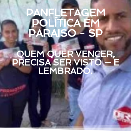
PANFLETAGEM
POLÍTICA EM
PARAISO - SP
QUEM QUER VENCER,
PRECISA SER VISTO — E
LEMBRADO.