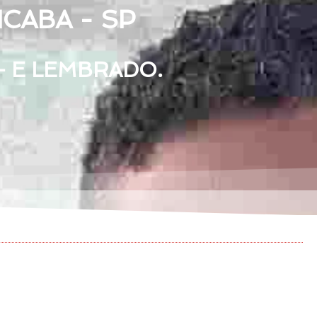
CABA - SP
— E LEMBRADO.