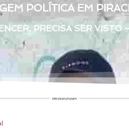
EM POLÍTICA EM PIRACI
NCER, PRECISA SER VISTO 
DRP PANFLETAGEM
al