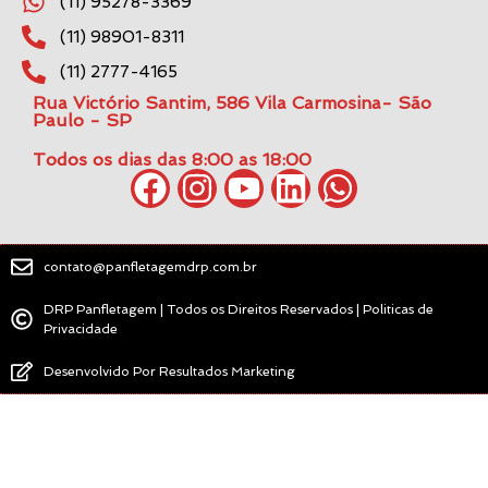
(11) 95278-3369
(11) 98901-8311
(11) 2777-4165
Rua Victório Santim, 586 Vila Carmosina- São
Paulo - SP
Todos os dias das 8:00 as 18:00
contato@panfletagemdrp.com.br
DRP Panfletagem | Todos os Direitos Reservados | Politicas de
Privacidade
Desenvolvido Por Resultados Marketing