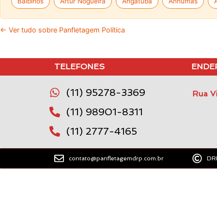
Balbinos
Artur Nogueira
Angatuba
Anhumas
← Ver tudo sobre Panfletagem Política
TELEFONES
ENDE
(11) 95278-3369
Rua Vi
(11) 98901-8311
(11) 2777-4165
contato@panfletagemdrp.com.br
DRP