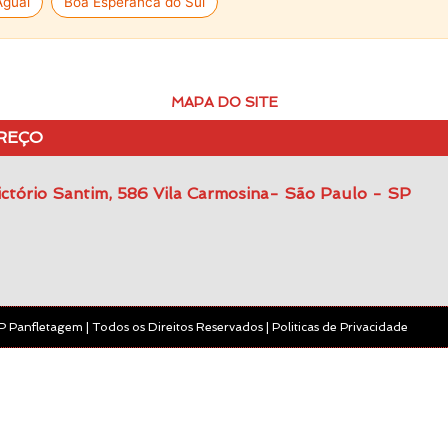
Aguai
Boa Esperanca do Sul
MAPA DO SITE
REÇO
ctório Santim, 586 Vila Carmosina- São Paulo - SP
 Panfletagem | Todos os Direitos Reservados | Politicas de Privacidade