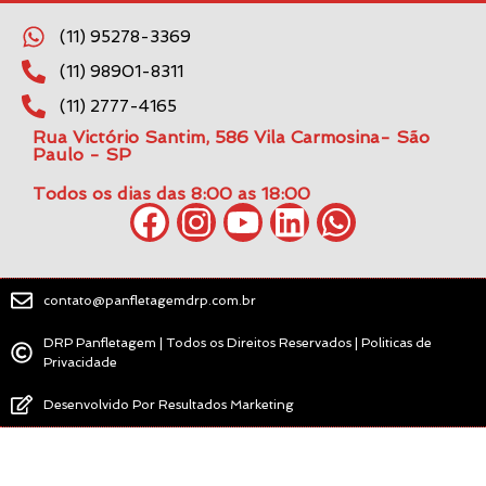
(11) 95278-3369
(11) 98901-8311
(11) 2777-4165
Rua Victório Santim, 586 Vila Carmosina- São
Paulo - SP
Todos os dias das 8:00 as 18:00
contato@panfletagemdrp.com.br
DRP Panfletagem | Todos os Direitos Reservados | Politicas de
Privacidade
Desenvolvido Por Resultados Marketing