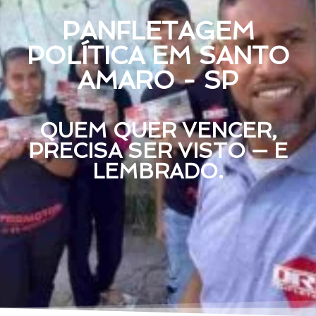
PANFLETAGEM
POLÍTICA EM SANTO
AMARO - SP
QUEM QUER VENCER,
PRECISA SER VISTO — E
LEMBRADO.