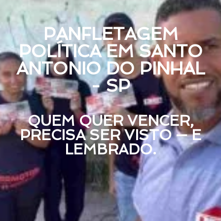
PANFLETAGEM
POLÍTICA EM SANTO
ANTONIO DO PINHAL
- SP
QUEM QUER VENCER,
PRECISA SER VISTO — E
LEMBRADO.