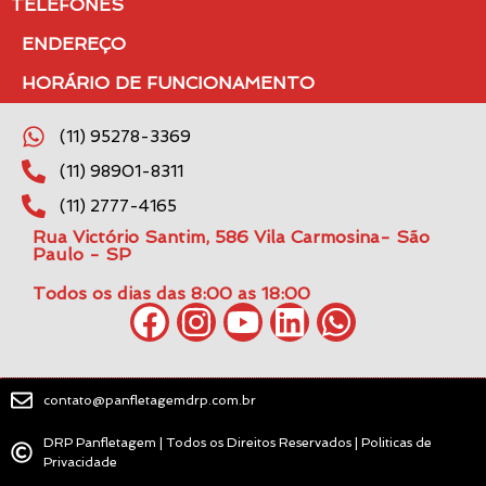
TELEFONES
ENDEREÇO
HORÁRIO DE FUNCIONAMENTO
(11) 95278-3369
(11) 98901-8311
(11) 2777-4165
Rua Victório Santim, 586 Vila Carmosina- São
Paulo - SP
Todos os dias das 8:00 as 18:00
contato@panfletagemdrp.com.br
DRP Panfletagem | Todos os Direitos Reservados | Politicas de
Privacidade