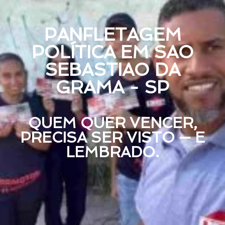
PANFLETAGEM
POLÍTICA EM SAO
SEBASTIAO DA
GRAMA - SP
QUEM QUER VENCER,
PRECISA SER VISTO — E
LEMBRADO.