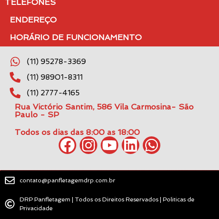
TELEFONES
ENDEREÇO
HORÁRIO DE FUNCIONAMENTO
(11) 95278-3369
(11) 98901-8311
(11) 2777-4165
Rua Victório Santim, 586 Vila Carmosina- São
Paulo - SP
Todos os dias das 8:00 as 18:00
contato@panfletagemdrp.com.br
DRP Panfletagem | Todos os Direitos Reservados | Politicas de
Privacidade