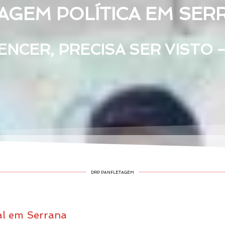
AGEM POLÍTICA EM SERR
NCER, PRECISA SER VISTO 
DRP PANFLETAGEM
al em Serrana