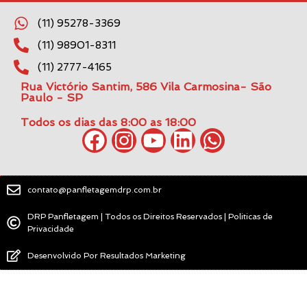
(11) 95278-3369
(11) 98901-8311
(11) 2777-4165
Rua Victório Santim, 586 Vila Carmosina- São
Paulo - SP
Todos os dias das 8:00 as 18:00
contato@panfletagemdrp.com.br
DRP Panfletagem | Todos os Direitos Reservados | Politicas de
Privacidade
Desenvolvido Por Resultados Marketing