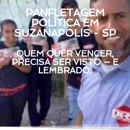
PANFLETAGEM
POLÍTICA EM
SUZANAPOLIS - SP
QUEM QUER VENCER,
PRECISA SER VISTO — E
LEMBRADO.