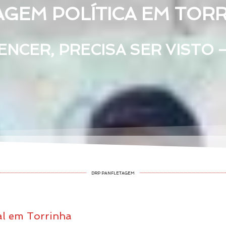
GEM POLÍTICA EM TORR
NCER, PRECISA SER VISTO 
DRP PANFLETAGEM
al em Torrinha