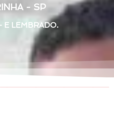
INHA - SP
— E LEMBRADO.