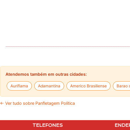
Atendemos também em outras cidades:
Auriflama
Adamantina
Americo Brasiliense
Barao 
← Ver tudo sobre Panfletagem Política
TELEFONES
ENDE