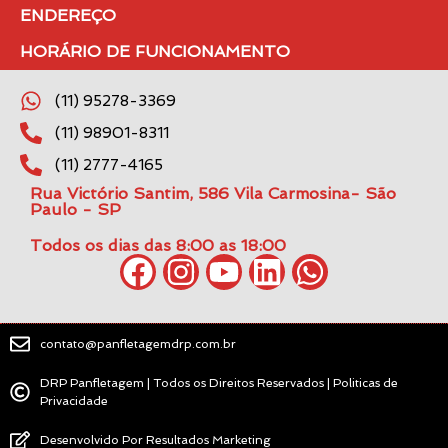
ENDEREÇO
HORÁRIO DE FUNCIONAMENTO
(11) 95278-3369
(11) 98901-8311
(11) 2777-4165
Rua Victório Santim, 586 Vila Carmosina- São
Paulo - SP
Todos os dias das 8:00 as 18:00
contato@panfletagemdrp.com.br
DRP Panfletagem | Todos os Direitos Reservados | Politicas de
Privacidade
Desenvolvido Por Resultados Marketing