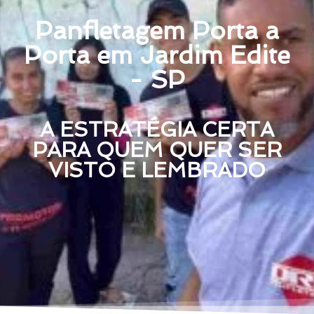
Panfletagem Porta a
Porta em Jardim Edite
- SP
A ESTRATÉGIA CERTA
PARA QUEM QUER SER
VISTO E LEMBRADO