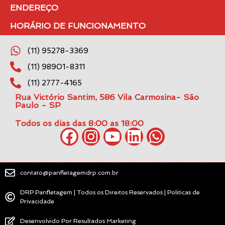
ENDEREÇO
HORÁRIO DE FUNCIONAMENTO
(11) 95278-3369
(11) 98901-8311
(11) 2777-4165
Rua Victório Santim, 586 Vila Carmosina- São
Paulo - SP
Todos os dias das 8:00 as 18:00
contato@panfletagemdrp.com.br
DRP Panfletagem | Todos os Direitos Reservados | Politicas de
Privacidade
Desenvolvido Por Resultados Marketing