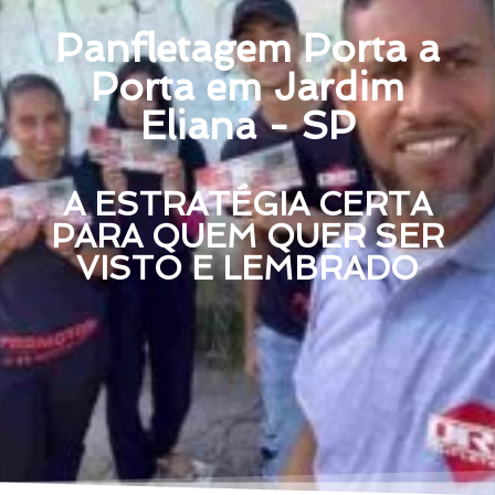
Panfletagem Porta a
Porta em Jardim
Eliana - SP
A ESTRATÉGIA CERTA
PARA QUEM QUER SER
VISTO E LEMBRADO