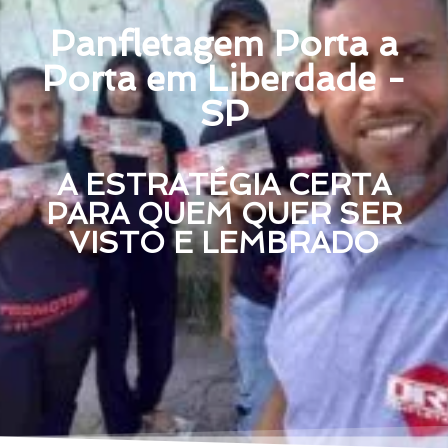
Panfletagem Porta a
Porta em Liberdade -
SP
A ESTRATÉGIA CERTA
PARA QUEM QUER SER
VISTO E LEMBRADO