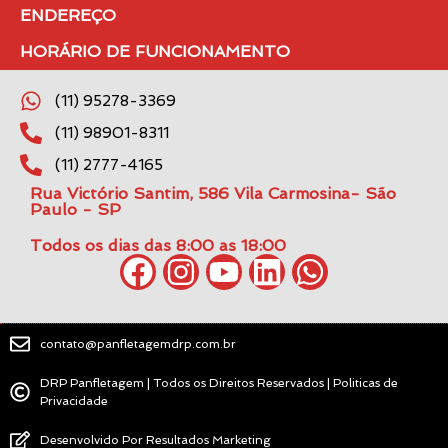
ENDEREÇO
HORÁRIO DE FUNCIONAMENTO
(11) 95278-3369
(11) 98901-8311
(11) 2777-4165
Rua Victório Santim, 586 Vila Carmosina- São
Paulo - SP
Todos os dias das 8:00 as 18:00
contato@panfletagemdrp.com.br
DRP Panfletagem | Todos os Direitos Reservados | Politicas de
Privacidade
Desenvolvido Por Resultados Marketing