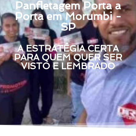
Panfletagem Porta a
Porta em Morumbi -
SP
A ESTRATÉGIA CERTA
PARA QUEM QUER SER
VISTO E LEMBRADO