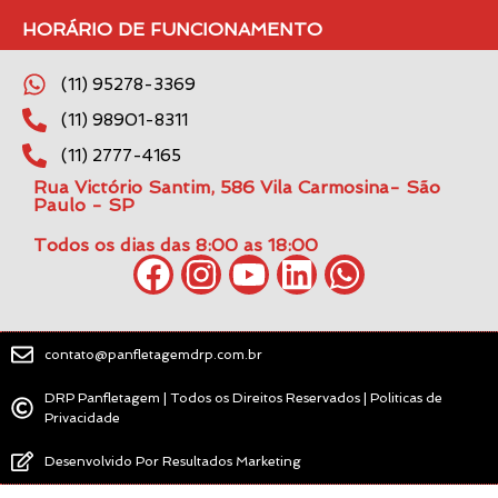
HORÁRIO DE FUNCIONAMENTO
(11) 95278-3369
(11) 98901-8311
(11) 2777-4165
Rua Victório Santim, 586 Vila Carmosina- São
Paulo - SP
Todos os dias das 8:00 as 18:00
contato@panfletagemdrp.com.br
DRP Panfletagem | Todos os Direitos Reservados | Politicas de
Privacidade
Desenvolvido Por Resultados Marketing