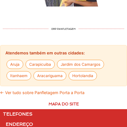
DRP PANFLETAGEM
Atendemos também em outras cidades:
Aruja
Carapicuiba
Jardim dos Camargos
Itanhaem
Aracariguama
Hortolandia
← Ver tudo sobre Panfletagem Porta a Porta
MAPA DO SITE
TELEFONES
ENDEREÇO