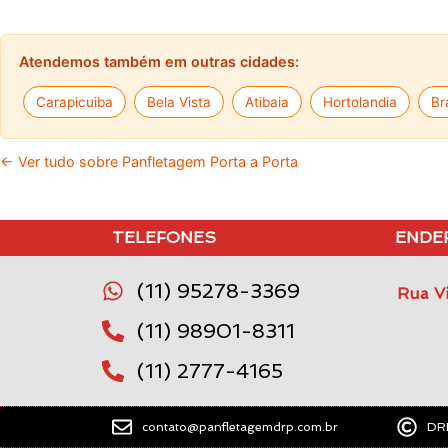
Atendemos também em outras cidades:
Carapicuiba
Bela Vista
Atibaia
Hortolandia
Br
← Ver tudo sobre Panfletagem Porta a Porta
TELEFONES
ENDE
(11) 95278-3369
Rua Vi
(11) 98901-8311
(11) 2777-4165
contato@panfletagemdrp.com.br
DRP