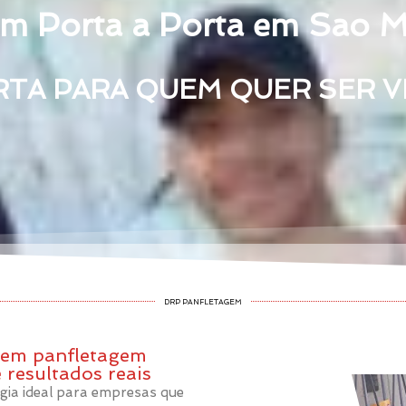
em Porta a Porta em Sao M
RTA PARA QUEM QUER SER 
DRP PANFLETAGEM
a em panfletagem
 resultados reais
égia ideal para empresas que