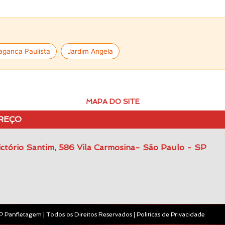
aganca Paulista
Jardim Angela
MAPA DO SITE
REÇO
ctório Santim, 586 Vila Carmosina- São Paulo - SP
 Panfletagem | Todos os Direitos Reservados | Politicas de Privacidade