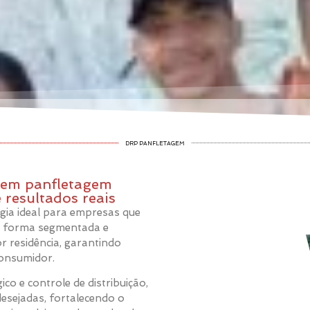
DRP PANFLETAGEM
a em panfletagem
 resultados reais
égia ideal para empresas que
de forma segmentada e
or residência, garantindo
consumidor.
co e controle de distribuição,
esejadas, fortalecendo o