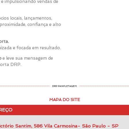
 e impulsionando vendas de
cios locais, lançamentos,
roximidade, confiança e alto
rta.
nizada e focada em resultado.
o
e leve sua mensagem de
Porta DRP.
DRP PANFLETAGEM
MAPA DO SITE
REÇO
ctório Santim, 586 Vila Carmosina- São Paulo - SP