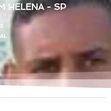
 HELENA - SP
R
EAL