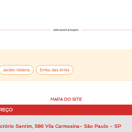
DRP PANFLETAGEM
Jardim Helena
Embu das Artes
MAPA DO SITE
REÇO
ctório Santim, 586 Vila Carmosina- São Paulo - SP