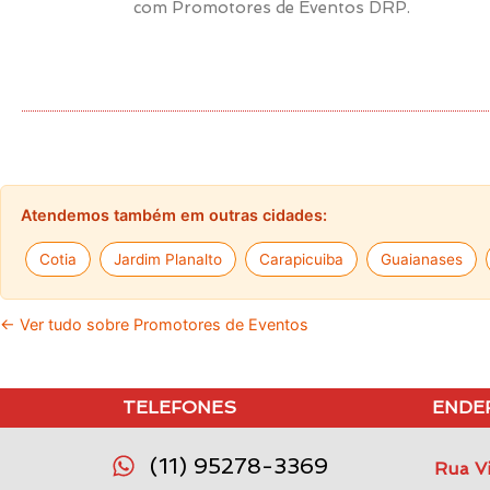
com Promotores de Eventos DRP.
Atendemos também em outras cidades:
Cotia
Jardim Planalto
Carapicuiba
Guaianases
← Ver tudo sobre Promotores de Eventos
TELEFONES
ENDE
(11) 95278-3369
Rua Vi