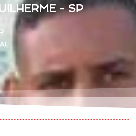
UILHERME - SP
R
EAL