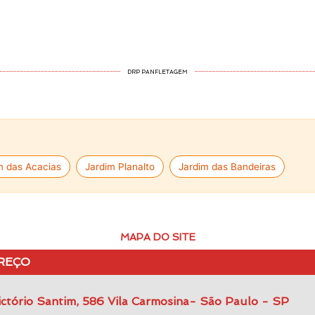
DRP PANFLETAGEM
m das Acacias
Jardim Planalto
Jardim das Bandeiras
MAPA DO SITE
REÇO
ctório Santim, 586 Vila Carmosina- São Paulo - SP