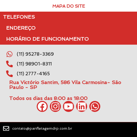
MAPA DO SITE
TELEFONES
ENDEREÇO
HORÁRIO DE FUNCIONAMENTO
(11) 95278-3369
(11) 98901-8311
(11) 2777-4165
Rua Victório Santim, 586 Vila Carmosina- São
Paulo - SP
Todos os dias das 8:00 as 18:00
contato@panfletagemdrp.com.br