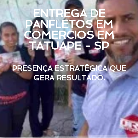
ENTREGA DE
PANFLETOS EM
COMERCIOS EM
TATUAPE - SP
PRESENÇA ESTRATÉGICA QUE
GERA RESULTADO.