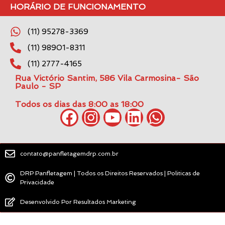
HORÁRIO DE FUNCIONAMENTO
(11) 95278-3369
(11) 98901-8311
(11) 2777-4165
Rua Victório Santim, 586 Vila Carmosina- São
Paulo - SP
Todos os dias das 8:00 as 18:00
contato@panfletagemdrp.com.br
DRP Panfletagem | Todos os Direitos Reservados | Politicas de
Privacidade
Desenvolvido Por Resultados Marketing