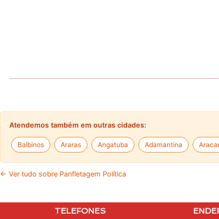
Atendemos também em outras cidades:
Balbinos
Araras
Angatuba
Adamantina
Araca
← Ver tudo sobre Panfletagem Política
TELEFONES
ENDE