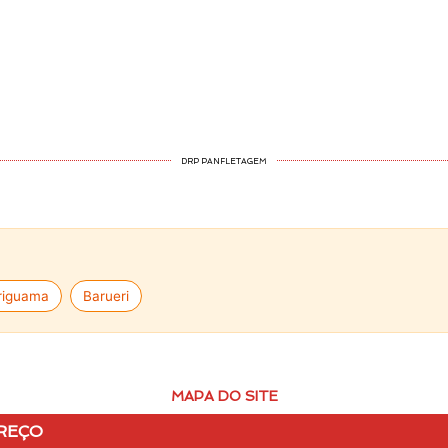
DRP PANFLETAGEM
riguama
Barueri
MAPA DO SITE
REÇO