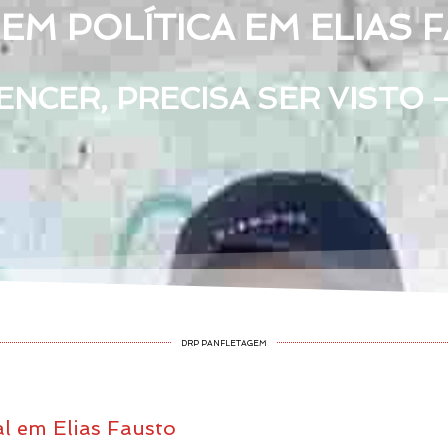
M POLÍTICA EM ELIAS 
NCER, PRECISA SER VISTO 
DRP PANFLETAGEM
al em Elias Fausto