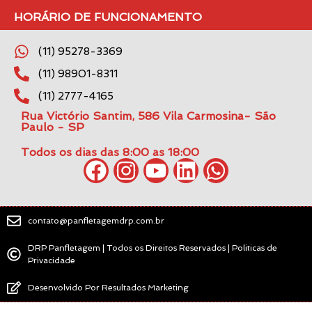
HORÁRIO DE FUNCIONAMENTO
(11) 95278-3369
(11) 98901-8311
(11) 2777-4165
Rua Victório Santim, 586 Vila Carmosina- São
Paulo - SP
Todos os dias das 8:00 as 18:00
contato@panfletagemdrp.com.br
DRP Panfletagem | Todos os Direitos Reservados | Politicas de
Privacidade
Desenvolvido Por Resultados Marketing