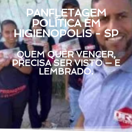
PANFLETAGEM
POLÍTICA EM
HIGIENOPOLIS - SP
QUEM QUER VENCER,
PRECISA SER VISTO — E
LEMBRADO.