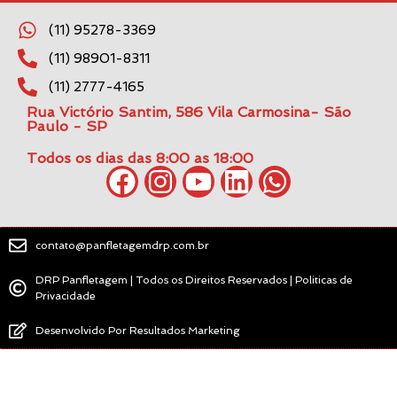
(11) 95278-3369
(11) 98901-8311
(11) 2777-4165
Rua Victório Santim, 586 Vila Carmosina- São
Paulo - SP
Todos os dias das 8:00 as 18:00
contato@panfletagemdrp.com.br
DRP Panfletagem | Todos os Direitos Reservados | Politicas de
Privacidade
Desenvolvido Por Resultados Marketing