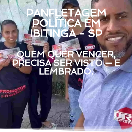
PANFLETAGEM
POLÍTICA EM
IBITINGA - SP
QUEM QUER VENCER,
PRECISA SER VISTO — E
LEMBRADO.