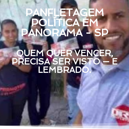
PANFLETAGEM
POLÍTICA EM
PANORAMA - SP
QUEM QUER VENCER,
PRECISA SER VISTO — E
LEMBRADO.