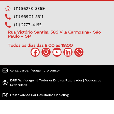
(11) 95278-3369
(11) 98901-8311
(11) 2777-4165
Rua Victório Santim, 586 Vila Carmosina- São
Paulo - SP
Todos os dias das 8:00 as 18:00
contato@panfletagemdrp.com.br
DRP Panfletagem | Todos os Direitos Reservados | Politicas de
Privacidade
Desenvolvido Por Resultados Marketing