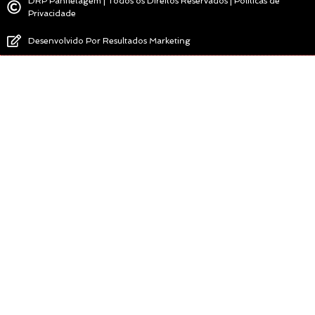
DRP Panfletagem | Todos os Direitos Reservados | Politicas de
Privacidade
Desenvolvido Por Resultados Marketing