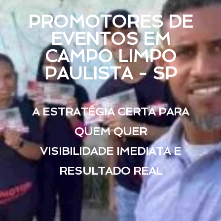
PROMOTORES DE
EVENTOS EM
CAMPO LIMPO
PAULISTA - SP
A ESTRATÉGIA CERTA PARA
QUEM QUER
VISIBILIDADE IMEDIATA E
RESULTADO REAL