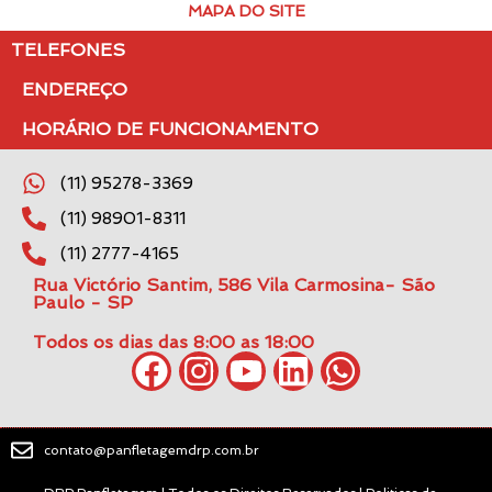
MAPA DO SITE
TELEFONES
ENDEREÇO
HORÁRIO DE FUNCIONAMENTO
(11) 95278-3369
(11) 98901-8311
(11) 2777-4165
Rua Victório Santim, 586 Vila Carmosina- São
Paulo - SP
Todos os dias das 8:00 as 18:00
contato@panfletagemdrp.com.br